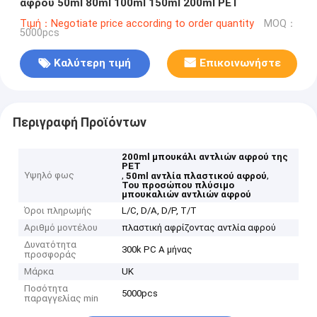
αφρού 50ml 80ml 100ml 150ml 200ml PET
Τιμή：Negotiate price according to order quantity
MOQ：
5000pcs
Καλύτερη τιμή
Επικοινωνήστε
Περιγραφή Προϊόντων
200ml μπουκάλι αντλιών αφρού της
PET
Υψηλό φως
,
,
50ml αντλία πλαστικού αφρού
Του προσώπου πλύσιμο
μπουκαλιών αντλιών αφρού
Όροι πληρωμής
L/C, D/A, D/P, T/T
Αριθμό μοντέλου
πλαστική αφρίζοντας αντλία αφρού
Δυνατότητα
300k PC Α μήνας
προσφοράς
Μάρκα
UK
Ποσότητα
5000pcs
παραγγελίας min