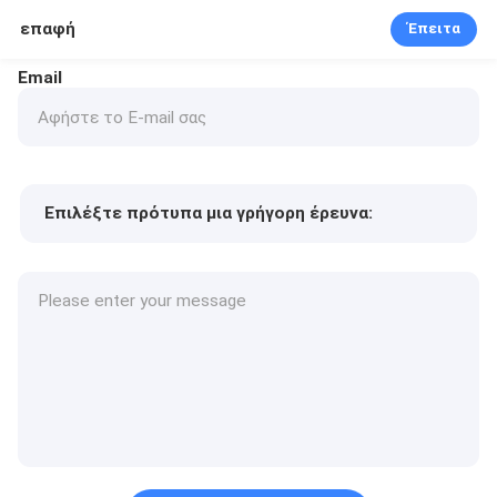
επαφή
Έπειτα
Email
Επιλέξτε πρότυπα μια γρήγορη έρευνα:
Τιμή προϊόντος
Min.order quantity
Vraag een staal aan
Meer details